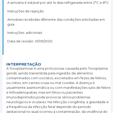
A amostra é estável por até 14 dias refrigerada entre 2°C e 8°C.
Instruções de rejeição
Amostras recebidas diferente das condições solicitadas em
guia.
Instruções adicionais
Data de revisão: 01/09/2020.
INTERPRETAÇÃO
A Toxoplasmose é uma protozoose causada pelo Toxoplasma
gondii, sendo transmitida pela ingestão de alimentos
contaminados com oocistos, excretados em fezes de felinos,
ou cistos, em carnes cruas ou mal cozidas. A doença é
usualmente assintomática ou com manifestações sutis de febre
e linfoadenopatias, mas em fetos ou pacientes
imunodeprimidos pode provocar sérios problemas
neurológicos e oculares. Na infecção congênita, a gravidade e
a frequência da infecção fetal depende do período
gestacional no qual ocorreu a contaminação, da virulência do