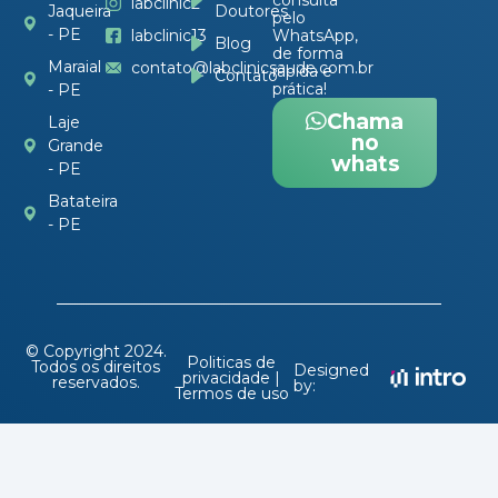
labclinic2
Doutores
Jaqueira
pelo
- PE
labclinic13
WhatsApp,
Blog
de forma
Maraial
contato@labclinicsaude.com.br
rápida e
Contato
prática!
- PE
Chama
Laje
no
Grande
whats
- PE
Batateira
- PE
© Copyright 2024.
Politicas de
Todos os direitos
Designed
privacidade |
reservados.
by:
Termos de uso