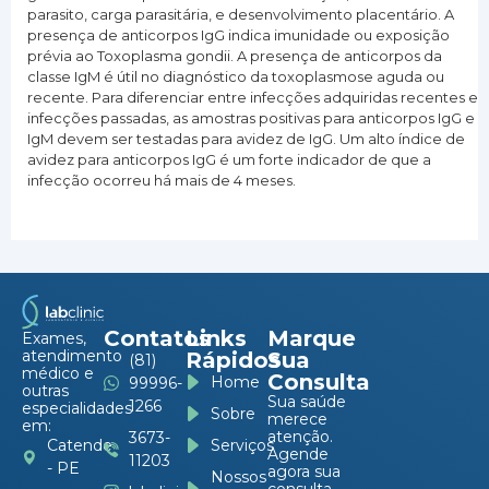
parasito, carga parasitária, e desenvolvimento placentário. A
presença de anticorpos IgG indica imunidade ou exposição
prévia ao Toxoplasma gondii. A presença de anticorpos da
classe IgM é útil no diagnóstico da toxoplasmose aguda ou
recente. Para diferenciar entre infecções adquiridas recentes e
infecções passadas, as amostras positivas para anticorpos IgG e
IgM devem ser testadas para avidez de IgG. Um alto índice de
avidez para anticorpos IgG é um forte indicador de que a
infecção ocorreu há mais de 4 meses.
Contatos
Links
Marque
Exames,
atendimento
Rápidos
Sua
(81)
médico e
Consulta
Home
99996-
outras
Sua saúde
1266
especialidades
Sobre
merece
em:
atenção.
3673-
Serviços
Catende
Agende
11203
- PE
agora sua
Nossos
consulta