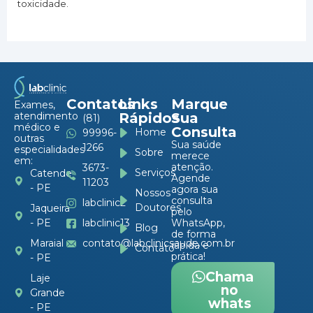
toxicidade.
Contatos
Links
Marque
Exames,
atendimento
Rápidos
Sua
(81)
médico e
Consulta
Home
99996-
outras
Sua saúde
1266
especialidades
Sobre
merece
em:
atenção.
3673-
Serviços
Catende
Agende
11203
- PE
agora sua
Nossos
consulta
labclinic2
Doutores
Jaqueira
pelo
- PE
labclinic13
WhatsApp,
Blog
de forma
Maraial
contato@labclinicsaude.com.br
rápida e
Contato
prática!
- PE
Chama
Laje
no
Grande
whats
- PE