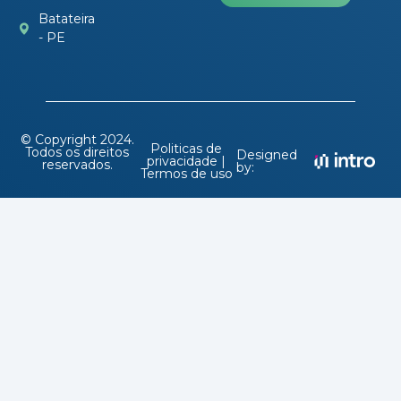
Batateira
- PE
© Copyright 2024.
Politicas de
Todos os direitos
Designed
privacidade |
reservados.
by:
Termos de uso