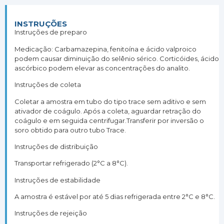
INSTRUÇÕES
Instruções de preparo
Medicação: Carbamazepina, fenitoína e ácido valproico
podem causar diminuição do selênio sérico. Corticóides, ácido
ascórbico podem elevar as concentrações do analito.
Instruções de coleta
Coletar a amostra em tubo do tipo trace sem aditivo e sem
ativador de coágulo. Após a coleta, aguardar retração do
coágulo e em seguida centrifugar.Transferir por inversão o
soro obtido para outro tubo Trace.
Instruções de distribuição
Transportar refrigerado (2°C a 8°C).
Instruções de estabilidade
A amostra é estável por até 5 dias refrigerada entre 2°C e 8°C.
Instruções de rejeição