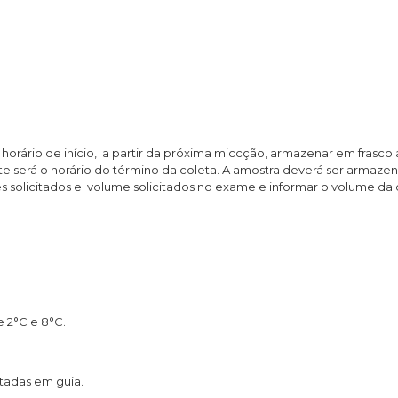
horário de início, a partir da próxima miccção, armazenar em frasc
este será o horário do término da coleta. A amostra deverá ser armaz
es solicitados e volume solicitados no exame e informar o volume d
e 2°C e 8°C.
itadas em guia.