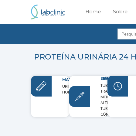
Home
Sobre
Search
for:
PROTEÍNA URINÁRIA 24 
MEIOS DE COLETA
MATERIAL
TUBO
URINA 24
TRANSPORTE.
HORAS
MEIO
ALTERNATIVO:
TUBO
CÔNICO.