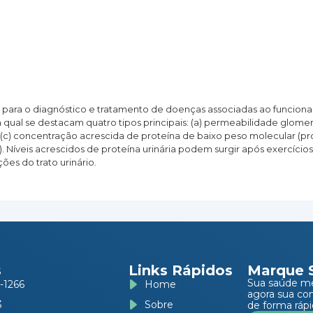
e para o diagnóstico e tratamento de doenças associadas ao funciona
qual se destacam quatro tipos principais: (a) permeabilidade glomeru
r) (c) concentração acrescida de proteína de baixo peso molecular (p
al). Níveis acrescidos de proteína urinária podem surgir após exercíc
ões do trato urinário.
s
Links Rápidos
Marque 
Sua saúde m
-1266
Home
agora sua co
3
Sobre
de forma rápi