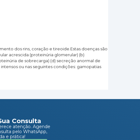
mento dos rins, coração e tireoide.Estas doenças são
lar acrescida (proteinúria glomerular) (b)
roteinúria de sobrecarga) (d) secreção anormal de
ios intensos ou nas seguintes condições: gamopatias
Sua Consulta
erece atenção. Agende
nsulta pelo WhatsApp,
da e prática!