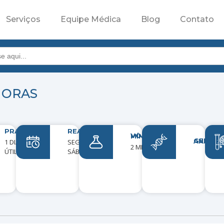
Serviços
Equipe Médica
Blog
Contato
HORAS
PRAZO
REALIZAÇÃO
VOLUME MÍNIMO
GENES ANAL
1 DIA
SEGUNDA A
2 ML
ÚTIL
SÁBADO