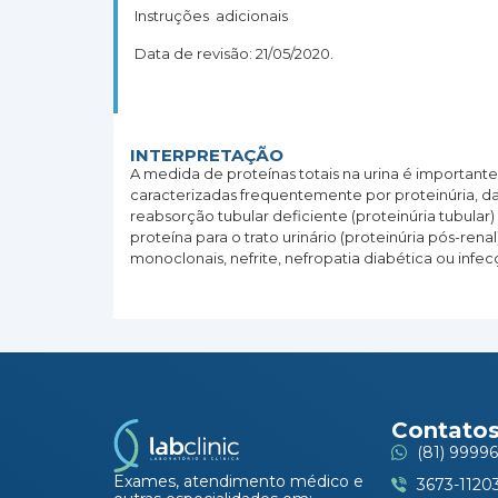
Instruções adicionais
Data de revisão: 21/05/2020.
INTERPRETAÇÃO
A medida de proteínas totais na urina é important
caracterizadas frequentemente por proteinúria, da 
reabsorção tubular deficiente (proteinúria tubula
proteína para o trato urinário (proteinúria pós-ren
monoclonais, nefrite, nefropatia diabética ou infecç
Contato
(81) 99996
Exames, atendimento médico e
3673-1120