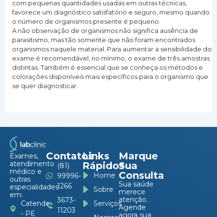
com pequenas quantidades usadas em outras técnicas,
favorece um diagnóstico satisfatório e seguro, mesmo quando
o número de organismos presente é pequeno.
A não observação de organismos não significa ausência de
parasitismo, mas tão somente que não foram encontrados
organismos naquele material. Para aumentar a sensibilidade do
exame é recomendável, no mínimo, o exame de três amostras
distintas. Também é essencial que se conheça os métodos e
colorações disponíveis mais específicos para o organismo que
se quer diagnosticar.
Contatos
Links
Marque
Exames,
atendimento
Rápidos
Sua
(81)
médico e
Consulta
Home
99996-
outras
Sua saúde
1266
especialidades
Sobre
merece
em:
atenção.
3673-
Serviços
Catende
Agende
11203
- PE
agora sua