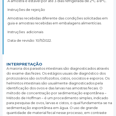
A amostra é estável por até 3 dias refrigerada de 2°C a 8°C.
Instruções de rejeição
Amostras recebidas diferente das condições solicitadas em
guia e amostras recebidas em embalagens alimentícias.
Instruções adicionais
Data de revisão: 10/11/2022.
INTERPRETAÇÃO
A maioria dos parasitos intestinais são diagnosticados através
do exame das fezes. Os estágios usuais de diagnóstico dos
protozoários são os trofozoítos, cistos, oocistos e esporos. Os
helmintos intestinais são usualmente diagnosticados pela
identificação dos ovos e das larvas nas amostras fecais. O
método de concentração por sedimentação espontânea –
Método de Hoffman – é um procedimento simples, indicado
para pesquisa de ovos, larvas e cistos, o qual fundamenta-se na
sedimentação espontânea em água. O uso de grande
quantidade de material fecal nesse processo, em contraste