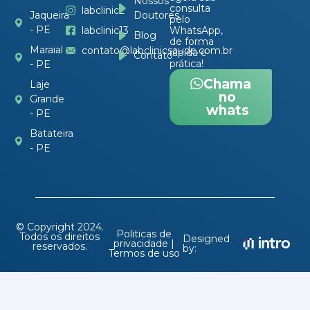
Nossos
consulta
labclinic2
Doutores
Jaqueira
pelo
- PE
labclinic13
WhatsApp,
Blog
de forma
Maraial
contato@labclinicsaude.com.br
rápida e
Contato
prática!
- PE
Chama
Laje
no
Grande
whats
- PE
Batateira
- PE
© Copyright 2024.
Politicas de
Todos os direitos
Designed
privacidade |
reservados.
by:
Termos de uso