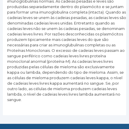
imunoglobulinas normais. As cadeias pesadas e leves são
produzidas separadamente dentro do plasmócito e se juntam
para formar uma imunoglobulina completa (intacta). Quando as
cadeias leves se unem às cadeias pesadas, as cadeias leves são
denominadas cadeias leves unidas. Entretanto quando as
cadeias leves não se unem às cadeias pesadas, se denominam
cadeias leves livres. Por razões desconhecidas os plasmócitos
produzem tipicamente mais cadeias leves do que são
necessárias para criar as imunoglubulinas completas ou as
Proteínas Monoclonais. O excesso de cadeias leves passam ao
sangue periférico como cadeias leves livres proteína
monoclonal anormal (proteína-M). As cadeias leves livres
produzidas pelas células de mieloma são exclusivamente
kappa ou lambda, dependendo do tipo de mieloma. Assim, se
as células de mieloma produzem cadeias leves kappa, o nível
de cadeias leves livres kappa aumentará no sangue. Se, por
outro lado, as células de mieloma produzem cadeias leves
lambda, o nível de cadeias leves livres lambda aumentará no
sangue.