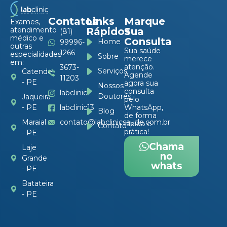
Contatos
Links
Marque
Exames,
atendimento
Rápidos
Sua
(81)
médico e
Consulta
Home
99996-
outras
Sua saúde
1266
especialidades
Sobre
merece
em:
atenção.
3673-
Serviços
Catende
Agende
11203
- PE
agora sua
Nossos
consulta
labclinic2
Doutores
Jaqueira
pelo
- PE
labclinic13
WhatsApp,
Blog
de forma
Maraial
contato@labclinicsaude.com.br
rápida e
Contato
prática!
- PE
Chama
Laje
no
Grande
whats
- PE
Batateira
- PE