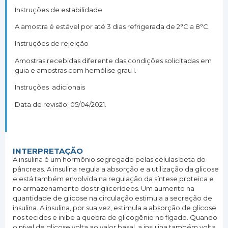
Instruções de estabilidade
A amostra é estável por até 3 dias refrigerada de 2°C a 8°C.
Instruções de rejeição
Amostras recebidas diferente das condições solicitadas em
guia e amostras com hemólise grau I.
Instruções adicionais
Data de revisão: 05/04/2021.
INTERPRETAÇÃO
A insulina é um hormônio segregado pelas células beta do
pâncreas. A insulina regula a absorção e a utilização da glicose
e está também envolvida na regulação da síntese proteica e
no armazenamento dos triglicerídeos. Um aumento na
quantidade de glicose na circulação estimula a secreção de
insulina. A insulina, por sua vez, estimula a absorção de glicose
nos tecidos e inibe a quebra de glicogênio no fígado. Quando
o nível de glicose volta ao valor basal, a insulina também volta.