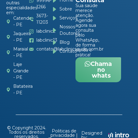
Consulta
Home
99996-
outras
Sua saúde
1266
especialidades
Sobre
merece
em:
atenção.
3673-
Serviços
Catende
Agende
11203
- PE
agora sua
Nossos
consulta
labclinic2
Doutores
Jaqueira
pelo
- PE
labclinic13
WhatsApp,
Blog
de forma
Maraial
contato@labclinicsaude.com.br
rápida e
Contato
prática!
- PE
Chama
Laje
no
Grande
whats
- PE
Batateira
- PE
© Copyright 2024.
Politicas de
Todos os direitos
Designed
privacidade |
reservados.
by: