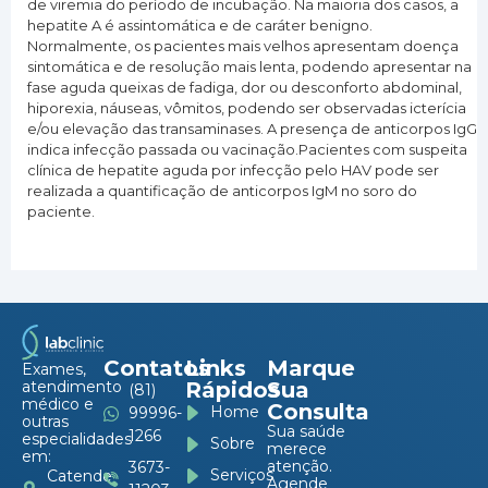
de viremia do período de incubação. Na maioria dos casos, a
hepatite A é assintomática e de caráter benigno.
Normalmente, os pacientes mais velhos apresentam doença
sintomática e de resolução mais lenta, podendo apresentar na
fase aguda queixas de fadiga, dor ou desconforto abdominal,
hiporexia, náuseas, vômitos, podendo ser observadas icterícia
e/ou elevação das transaminases. A presença de anticorpos IgG
indica infecção passada ou vacinação.Pacientes com suspeita
clínica de hepatite aguda por infecção pelo HAV pode ser
realizada a quantificação de anticorpos IgM no soro do
paciente.
Contatos
Links
Marque
Exames,
atendimento
Rápidos
Sua
(81)
médico e
Consulta
Home
99996-
outras
Sua saúde
1266
especialidades
Sobre
merece
em:
atenção.
3673-
Serviços
Catende
Agende