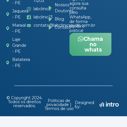
11203
- PE
agora sua
Nossos
consulta
labclinic2
Doutores
Jaqueira
pelo
- PE
labclinic13
WhatsApp,
Blog
de forma
Maraial
contato@labclinicsaude.com.br
rápida e
Contato
prática!
- PE
Chama
Laje
no
Grande
whats
- PE
Batateira
- PE
© Copyright 2024.
Politicas de
Todos os direitos
Designed
privacidade |
reservados.
by:
Termos de uso