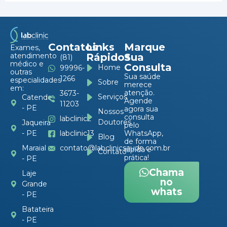
Contatos
Links
Marque
Exames,
atendimento
Rápidos
Sua
(81)
médico e
Consulta
Home
99996-
outras
Sua saúde
1266
especialidades
Sobre
merece
em:
atenção.
3673-
Serviços
Catende
Agende
11203
- PE
agora sua
Nossos
consulta
labclinic2
Doutores
Jaqueira
pelo
- PE
labclinic13
WhatsApp,
Blog
de forma
Maraial
contato@labclinicsaude.com.br
rápida e
Contato
prática!
- PE
Chama
Laje
no
Grande
whats
- PE
Batateira
- PE