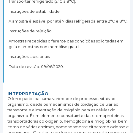
Transportar refrigerado (2°C a 8°C).
Instruções de estabilidade
A amostra é estável por até 7 dias refrigerada entre 2°C e 8°C.
Instruções de rejeição
Amostras recebidas diferente das condições solicitadas em
guia e amostras com hemólise grau I.
Instruções adicionais
Data de revisão: 09/06/2020.
INTERPRETAÇÃO
O ferro participa numa variedade de processos vitais no
organismo, desde os mecanismos de oxidação celular ao
transporte e alimentação de oxigênio para as células do
organismo. É um elemento constituinte das cromoproteínas
transportadoras do oxigênio, hemoglobina e mioglobina, bem
como de várias enzimas, nomeadamente citocromo oxidase e
peroxidases. O restante de ferro no organismo está presente