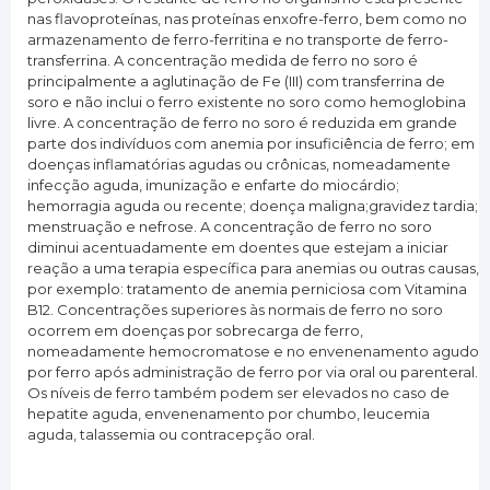
nas flavoproteínas, nas proteínas enxofre-ferro, bem como no
armazenamento de ferro-ferritina e no transporte de ferro-
transferrina. A concentração medida de ferro no soro é
principalmente a aglutinação de Fe (III) com transferrina de
soro e não inclui o ferro existente no soro como hemoglobina
livre. A concentração de ferro no soro é reduzida em grande
parte dos indivíduos com anemia por insuficiência de ferro; em
doenças inflamatórias agudas ou crônicas, nomeadamente
infecção aguda, imunização e enfarte do miocárdio;
hemorragia aguda ou recente; doença maligna;gravidez tardia;
menstruação e nefrose. A concentração de ferro no soro
diminui acentuadamente em doentes que estejam a iniciar
reação a uma terapia específica para anemias ou outras causas,
por exemplo: tratamento de anemia perniciosa com Vitamina
B12. Concentrações superiores às normais de ferro no soro
ocorrem em doenças por sobrecarga de ferro,
nomeadamente hemocromatose e no envenenamento agudo
por ferro após administração de ferro por via oral ou parenteral.
Os níveis de ferro também podem ser elevados no caso de
hepatite aguda, envenenamento por chumbo, leucemia
aguda, talassemia ou contracepção oral.