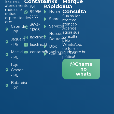
Contatos
Links
Marque
Exames,
atendimento
Rápidos
Sua
(81)
médico e
Consulta
Home
99996-
outras
Sua saúde
1266
especialidades
Sobre
merece
em:
atenção.
3673-
Serviços
Catende
Agende
11203
- PE
agora sua
Nossos
consulta
labclinic2
Doutores
Jaqueira
pelo
- PE
labclinic13
WhatsApp,
Blog
de forma
Maraial
contato@labclinicsaude.com.br
rápida e
Contato
prática!
- PE
Chama
Laje
no
Grande
whats
- PE
Batateira
- PE