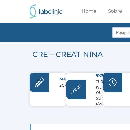
Home
Sobre
Search
for:
CRE – CREATININA
MEIOS DE COLETA
MATERIAL
TUBO SECO
SORO
(VERMELHO)
OU GEL
SEPARADOR
(AMARELO)