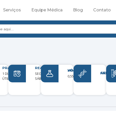
Serviços
Equipe Médica
Blog
Contato
PRAZO
REALIZAÇÃO
VOLUME MÍNIMO
GENES ANAL
1 DIA
SEGUNDA A
0,55 ML
ÚTIL
SÁBADO