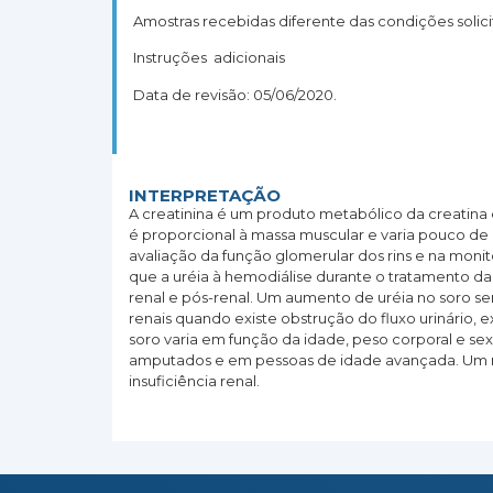
Amostras recebidas diferente das condições solic
Instruções adicionais
Data de revisão: 05/06/2020.
INTERPRETAÇÃO
A creatinina é um produto metabólico da creatina
é proporcional à massa muscular e varia pouco de 
avaliação da função glomerular dos rins e na monit
que a uréia à hemodiálise durante o tratamento da 
renal e pós-renal. Um aumento de uréia no soro se
renais quando existe obstrução do fluxo urinário, e
soro varia em função da idade, peso corporal e se
amputados e em pessoas de idade avançada. Um ní
insuficiência renal.