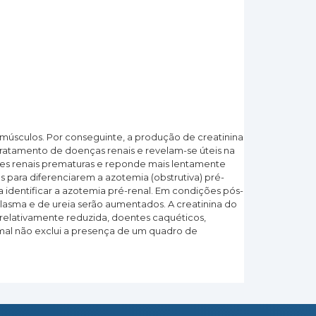
músculos. Por conseguinte, a produção de creatinina
 tratamento de doenças renais e revelam-se úteis na
lesões renais prematuras e reponde mais lentamente
s para diferenciarem a azotemia (obstrutiva) pré-
 identificar a azotemia pré-renal. Em condições pós-
o plasma e de ureia serão aumentados. A creatinina do
 relativamente reduzida, doentes caquéticos,
mal não exclui a presença de um quadro de