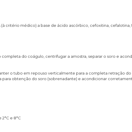
itério médico) a base de ácido ascórbico, cefoxitina, cefalotina, fr
ção completa do coágulo, centrifugar a amostra, separar o soro e ac
ter o tubo em repouso verticalmente para a completa retração do 
tra para obtenção do soro (sobrenadante) e acondicionar corretame
re 2°C e 8°C