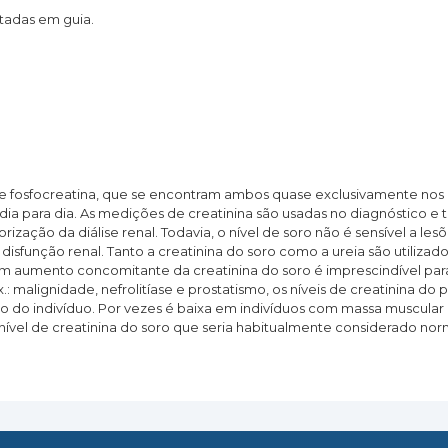
itadas em guia.
 e fosfocreatina, que se encontram ambos quase exclusivamente nos 
dia para dia. As medições de creatinina são usadas no diagnóstico e
orização da diálise renal. Todavia, o nível de soro não é sensível a 
disfunção renal. Tanto a creatinina do soro como a ureia são utilizado
m aumento concomitante da creatinina do soro é imprescindível para
x.: malignidade, nefrolitíase e prostatismo, os níveis de creatinina d
xo do indivíduo. Por vezes é baixa em indivíduos com massa muscular
vel de creatinina do soro que seria habitualmente considerado nor