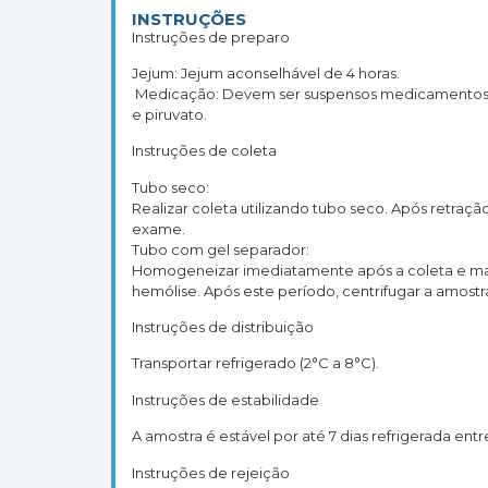
INSTRUÇÕES
Instruções de preparo
Jejum: Jejum aconselhável de 4 horas.
Medicação: Devem ser suspensos medicamentos (à cr
e piruvato.
Instruções de coleta
Tubo seco:
Realizar coleta utilizando tubo seco. Após retra
exame.
Tubo com gel separador:
Homogeneizar imediatamente após a coleta e man
hemólise. Após este período, centrifugar a amos
Instruções de distribuição
Transportar refrigerado (2°C a 8°C).
Instruções de estabilidade
A amostra é estável por até 7 dias refrigerada ent
Instruções de rejeição