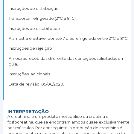
Instruções de distribuição
Transportar refrigerado (2°C a 8°C).
Instruções de estabilidade
A amostra é estável por até 7 dias refrigerada entre 2°C e 8°C
Instruções de rejeição
Amostras recebidas diferente das condições solicitadas em
guia.
Instruções adicionais
Data de revisão: 05/06/2020.
INTERPRETAÇÃO
A creatinina é um produto metabólico da creatina e
fosfocreatina, que se encontram ambos quase exclusivamente
nos músculos. Por conseguinte, a produção de creatinina é
proporcional à massa muscular e varia pouco de dia para dia.