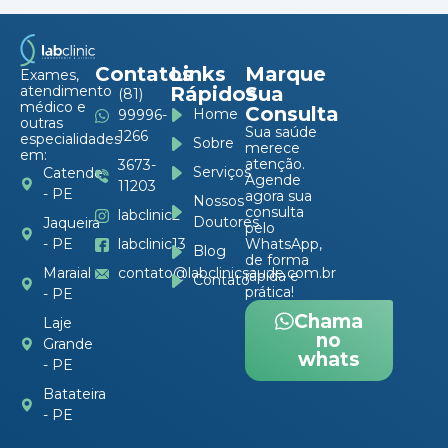
Contatos
Links
Marque
Exames,
atendimento
Rápidos
Sua
(81)
médico e
Consulta
Home
99996-
outras
Sua saúde
1266
especialidades
Sobre
merece
em:
atenção.
3673-
Serviços
Catende
Agende
11203
- PE
agora sua
Nossos
consulta
labclinic2
Doutores
Jaqueira
pelo
- PE
labclinic13
WhatsApp,
Blog
de forma
Maraial
contato@labclinicsaude.com.br
rápida e
Contato
prática!
- PE
Chama
Laje
no
Grande
whats
- PE
Batateira
- PE