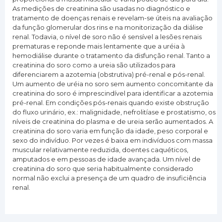
As medições de creatinina são usadas no diagnóstico e
tratamento de doenças renais e revelam-se úteis na avaliação
da função glomerular dos rins e na monitorização da diálise
renal. Todavia, o nível de soro não é sensível a lesões renais
prematuras e reponde mais lentamente que a uréia à
hemodiálise durante o tratamento da disfunção renal. Tanto a
creatinina do soro como a ureia são utilizados para
diferenciarem a azotemia (obstrutiva) pré-renal e pós-renal.
Um aumento de uréia no soro sem aumento concomitante da
creatinina do soro é imprescindível para identificar a azotemia
pré-renal. Em condições pós-renais quando existe obstrução
do fluxo urinário, ex.: malignidade, nefrolitíase e prostatismo, os
níveis de creatinina do plasma e de ureia serão aumentados. A
creatinina do soro varia em função da idade, peso corporal e
sexo do indivíduo. Por vezes é baixa em indivíduos com massa
muscular relativamente reduzida, doentes caquéticos,
amputados e em pessoas de idade avançada. Um nível de
creatinina do soro que seria habitualmente considerado
normal não exclui a presença de um quadro de insuficiência
renal.