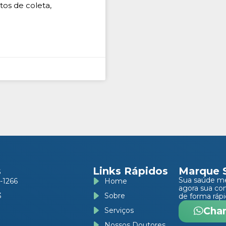
tos de coleta,
s
Links Rápidos
Marque 
Sua saúde m
-1266
Home
agora sua co
3
Sobre
de forma rápi
Cha
Serviços
Nossos Doutores