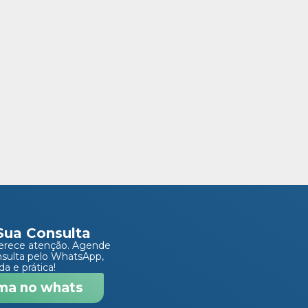
Sua Consulta
erece atenção. Agende
nsulta pelo WhatsApp,
da e prática!
ma no whats