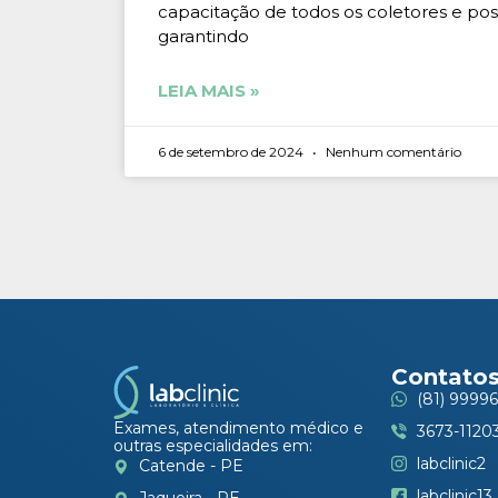
capacitação de todos os coletores e pos
garantindo
LEIA MAIS »
6 de setembro de 2024
Nenhum comentário
Contato
(81) 99996
Exames, atendimento médico e
3673-1120
outras especialidades em:
labclinic2
Catende - PE
labclinic13