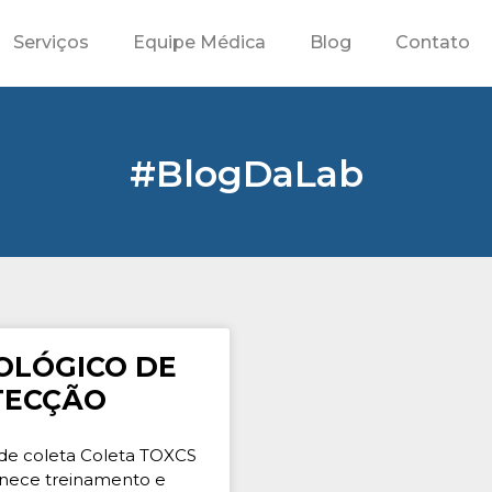
Serviços
Equipe Médica
Blog
Contato
#BlogDaLab
COLÓGICO DE
TECÇÃO
e coleta Coleta TOXCS
rnece treinamento e