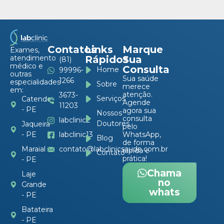
Contatos
Links
Marque
Exames,
atendimento
Rápidos
Sua
(81)
médico e
Consulta
Home
99996-
outras
Sua saúde
1266
especialidades
Sobre
merece
em:
atenção.
3673-
Serviços
Catende
Agende
11203
- PE
agora sua
Nossos
consulta
labclinic2
Doutores
Jaqueira
pelo
- PE
labclinic13
WhatsApp,
Blog
de forma
Maraial
contato@labclinicsaude.com.br
rápida e
Contato
prática!
- PE
Chama
Laje
no
Grande
whats
- PE
Batateira
- PE