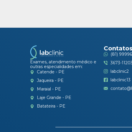
Contato
(81) 99996
Exames, atendimento médico e
3673-1120
outras especialidades em:
labclinic2
Catende - PE
labclinic13
Jaqueira - PE
contato@l
Maraial - PE
Laje Grande - PE
Batateira - PE