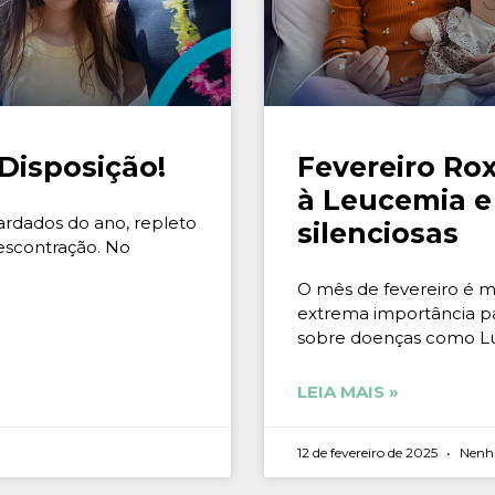
Disposição!
Fevereiro Ro
à Leucemia e
ardados do ano, repleto
silenciosas
escontração. No
O mês de fevereiro é 
extrema importância pa
sobre doenças como Lú
LEIA MAIS »
12 de fevereiro de 2025
Nenh