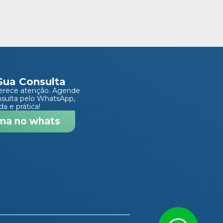
Sua Consulta
erece atenção. Agende
nsulta pelo WhatsApp,
da e prática!
ma no whats