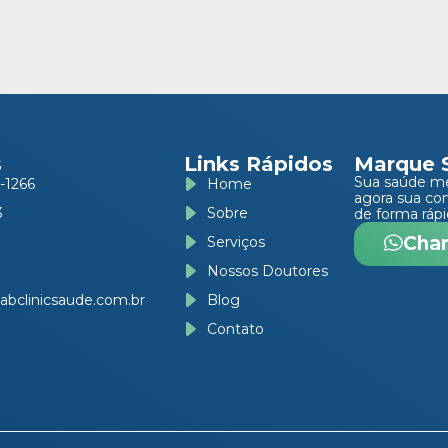
s
Links Rápidos
Marque 
Sua saúde m
-1266
Home
agora sua co
3
Sobre
de forma rápi
Cha
Serviços
Nossos Doutores
abclinicsaude.com.br
Blog
Contato